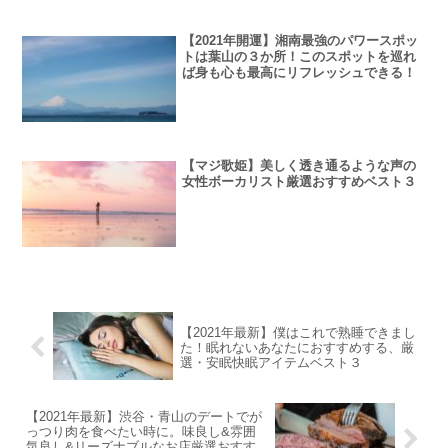
【2021年開運】湘南最強のパワースポッ
トは葉山の３か所！このスポットを巡れ
ば身も心も最高にリフレッシュできる！
【マジ歌姫】美しく透き通るような声の
女性ボーカリスト厳選おすすめベスト３
【2021年最新】僕はこれで熟睡できまし
た！眠れないあなたにおすすめする、厳
選・安眠快眠アイテムベスト３
【2021年最新】渋谷・青山のデートでが
っつり肉を食べたい時に。味良し&雰囲
気良し&リーズナブルなお店厳選おすす