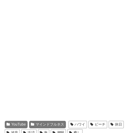
YouTube
マインドフルネス
ハワイ
ビーチ
休日
波音
浜辺
海
潮騒
癒し